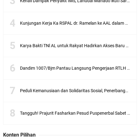
Kenali Dampak Penyakit IMS, Lanudal Manado ikuti Sarasehan Jajaran Puspenerbal
Kunjungan Kerja Ka RSPAL dr. Ramelan ke AAL dalam Mempererat Sinergitas
Karya Bakti TNl AL untuk Rakyat Hadirkan Akses Baru Jembatan Gantung di Negeri Tawiri
Dandim 1007/Bjm Pantau Langsung Pengerjaan RTLH Dalam Rangka HUT ke - 66 Kodam VI/Mlw
Peduli Kemanusiaan dan Solidaritas Sosial, Penerbangan TNI AL Tanjungpinang Ajak Masyarakat Bhakti Sosial Donor Darah
Tangguh! Prajurit Fasharkan Pesud Puspenerbal Sabet Juara 2 di Piala Walikota Surabaya
Konten Pilihan