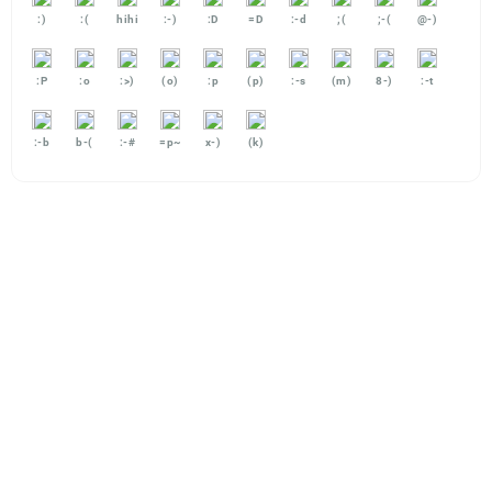
:)
:(
hihi
:-)
:D
=D
:-d
;(
;-(
@-)
:P
:o
:>)
(o)
:p
(p)
:-s
(m)
8-)
:-t
:-b
b-(
:-#
=p~
x-)
(k)