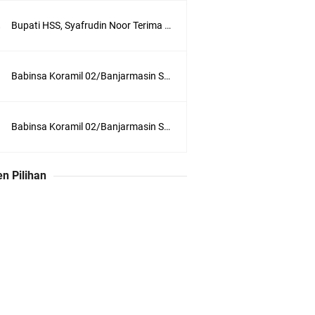
Bupati HSS, Syafrudin Noor Terima Penghargaan dari Pangdam VI/Mlw Mayjen TNI Rudy Rachmat Nugraha
Babinsa Koramil 02/Banjarmasin Selatan Penguatan Komsos untuk Kesejahteraan Masyarakat
Babinsa Koramil 02/Banjarmasin Selatan Komsos dengan Aparatur Kelurahan untuk Meningkatkan Sinergi dan Kesejahteraan Masyarakat
n Pilihan