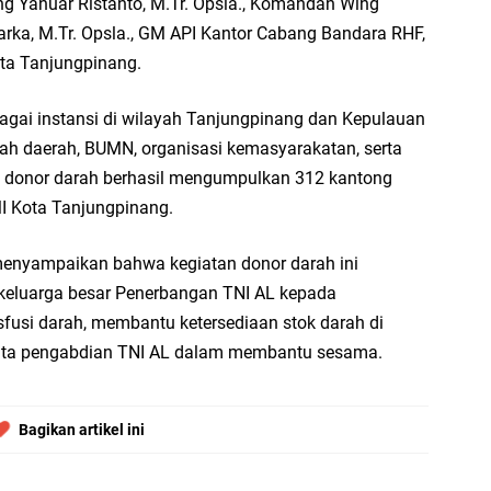
ng Yanuar Ristanto, M.Tr. Opsla., Komandan Wing
arka, M.Tr. Opsla., GM API Kantor Cabang Bandara RHF,
ta Tanjungpinang.
bagai instansi di wilayah Tanjungpinang dan Kepulauan
intah daerah, BUMN, organisasi kemasyarakatan, serta
an donor darah berhasil mengumpulkan 312 kantong
MI Kota Tanjungpinang.
nyampaikan bahwa kegiatan donor darah ini
 keluarga besar Penerbangan TNI AL kepada
usi darah, membantu ketersediaan stok darah di
yata pengabdian TNI AL dalam membantu sesama.
Bagikan artikel ini