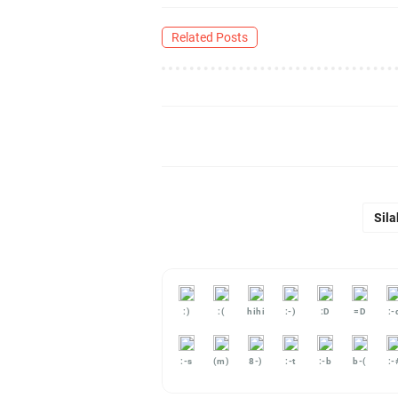
Related Posts
Sila
:)
:(
hihi
:-)
:D
=D
:-
:-s
(m)
8-)
:-t
:-b
b-(
:-