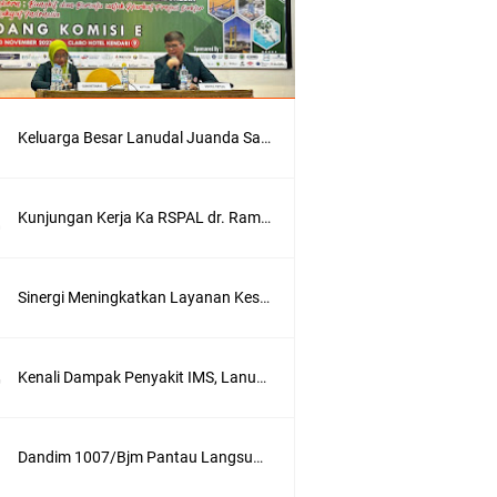
Keluarga Besar Lanudal Juanda Sambut Komandan Baru
Kunjungan Kerja Ka RSPAL dr. Ramelan ke AAL dalam Mempererat Sinergitas
Sinergi Meningkatkan Layanan Kesehatan, Kodaeral XI Terima Audiensi BPJS Kesehatan Kantor Cabang Merauke
Kenali Dampak Penyakit IMS, Lanudal Manado ikuti Sarasehan Jajaran Puspenerbal
Dandim 1007/Bjm Pantau Langsung Pengerjaan RTLH Dalam Rangka HUT ke - 66 Kodam VI/Mlw