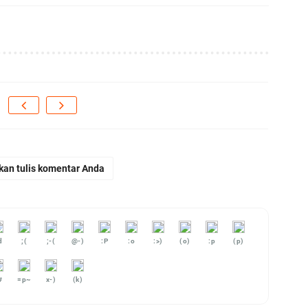
kan tulis komentar Anda
d
;(
;-(
@-)
:P
:o
:>)
(o)
:p
(p)
#
=p~
x-)
(k)