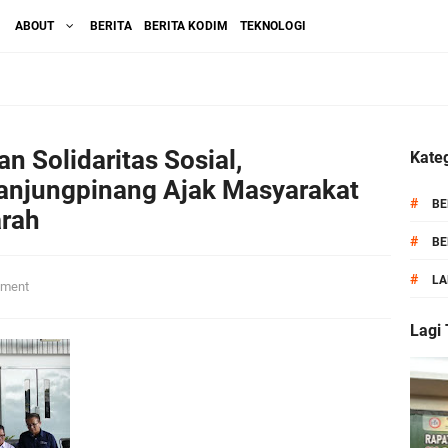
ABOUT
BERITA
BERITA KODIM
TEKNOLOGI
n Solidaritas Sosial,
Kateg
anjungpinang Ajak Masyarakat
#
BE
arah
#
BE
#
LA
ment
Lagi