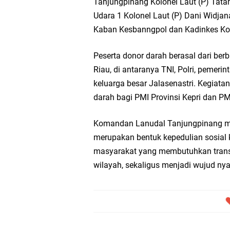
Tanjungpinang Kolonel Laut (P) Tata
Udara 1 Kolonel Laut (P) Dani Widjan
Kaban Kesbanngpol dan Kadinkes Ko
Peserta donor darah berasal dari ber
Riau, di antaranya TNI, Polri, pemer
keluarga besar Jalasenastri. Kegiat
darah bagi PMI Provinsi Kepri dan P
Komandan Lanudal Tanjungpinang me
merupakan bentuk kepedulian sosial
masyarakat yang membutuhkan transf
wilayah, sekaligus menjadi wujud n